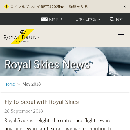
X
ロイヤルブルネイ航空は2025�...
詳細を見る
お問合せ
検索
日本 - 日本語
Royal Skies News
May 2018
Home
>
Fly to Seoul with Royal Skies
28 September 2018
Royal Skies is delighted to introduce flight reward,
upgrade reward and extra baggage redemption to