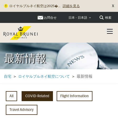
X
ロイヤルブルネイ航空は2025�...
詳細を見る
お問合せ
検索
日本 - 日本語
最新情報
最新情報
自宅
>
ロイヤルブルネイ航空について
>
All
COVID-Related
Flight Information
Travel Advisory