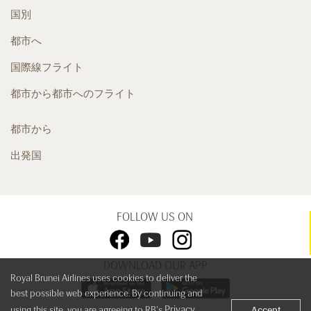
国別
都市へ
国際線フライト
都市から都市へのフライト
都市から
出発国
FOLLOW US ON
DOWNLOAD OUR APP
Royal Brunei Airlines uses cookies to deliver the
best possible web experience. By continuing and
Privacy
using this site, you are agreeing to RB's
Accept