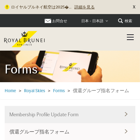
X
ロイヤルブルネイ航空は2025�...
詳細を見る
お問合せ
検索
日本 - 日本語
Forms
償還グループ指名フォーム
Home
>
Royal Skies
>
Forms
>
Membership Profile Update Form
償還グループ指名フォーム