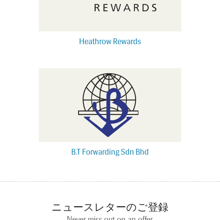
Heathrow Rewards
B.T Forwarding Sdn Bhd
ニュースレターのご登録
Never miss out on an offer.