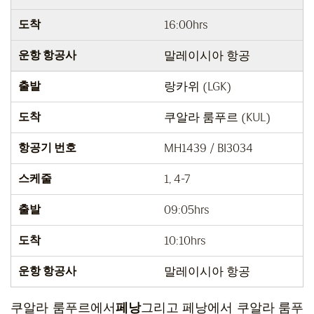
도착
16:00hrs
운항 항공사
말레이시아 항공
출발
랑카위 (LGK)
도착
쿠알라 룸푸르 (KUL)
항공기 번호
MH1439 / BI3034
스케줄
1, 4-7
출발
09:05hrs
도착
10:10hrs
운항 항공사
말레이시아 항공
쿠알라 룸푸르에서
페낭
그리고 페낭에서 쿠알라 룸푸