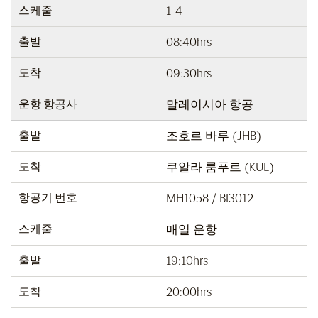
스케줄
1-4
출발
08:40hrs
도착
09:30hrs
운항 항공사
말레이시아 항공
출발
조호르 바루 (JHB)
도착
쿠알라 룸푸르 (KUL)
항공기 번호
MH1058 / BI3012
스케줄
매일 운항
출발
19:10hrs
도착
20:00hrs