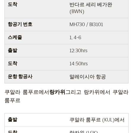
도착
반다르 세리 베가완
(BWN)
항공기 번호
MH730 / BI3101
스케줄
1, 4-6
출발
12:30hrs
도착
14:50hrs
운항 항공사
말레이시아 항공
쿠알라 룸푸르에서
랑카위
그리고 랑카위에서 쿠알라
룸푸르
출발
쿠알라 룸푸르 (KUL)에서
도착
랑카위 (LGK)