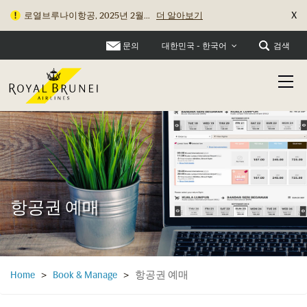
X
로열브루나이항공, 2025년 2월...
더 알아보기
문의
검색
대한민국 - 한국어
항공권 예매
항공권 예매
Home
>
Book & Manage
>