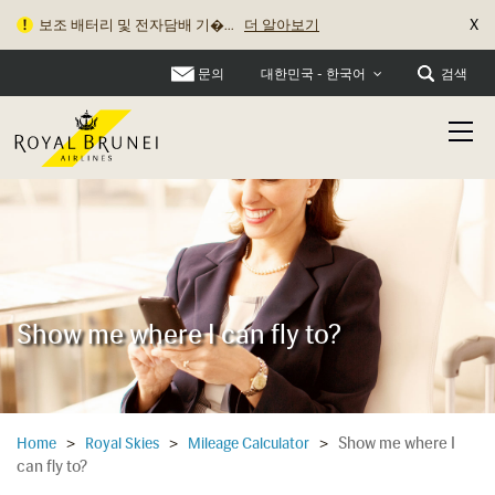
X
보조 배터리 및 전자담배 기�...
더 알아보기
문의
검색
대한민국 - 한국어
Show me where I can fly to?
Show me where I
Home
>
Royal Skies
>
Mileage Calculator
>
can fly to?