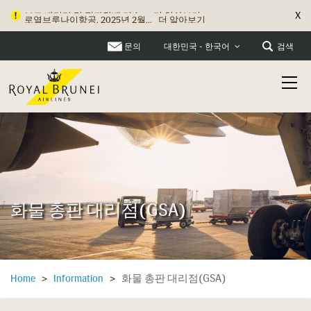
X
로열브루나이항공, 2025년 2월...
더 알아보기
문의
검색
대한민국 - 한국어
화물 총판 대리점(GSA)
화물 총판 대리점(GSA)
Home
>
Information
>