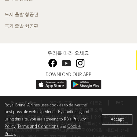
도시 출발 항공편
국가 출발 항공편
우리를 따라 오세요
DOWNLOAD OUR APP
Privacy Policy
약관 및 규정
사이트맵
FAQ
Royal Brunei Airlines uses cookies to deliver the
© 2026 로얄 브루나이 항공. 판권 소유.
best possible web experience. By continuing and
로열브루나이항공 한국 사무소 (주)미방항운 | 주소: 04534 서울시
Privacy
using this site, you are agreeing to RB's
Accept
중구 을지로 50, 18층 (을지로 2가, 을지 한국빌딩) 사업자등록번호:
Policy
Terms and Conditions
Cookie
,
and
104-81-37088 | 통신판매업신고번호 : 중구 03496호 | 대표자: 성재
Policy
.
원, 홍찬호 | 예약 :
02-777-7556
| E-mail :
[email protected]