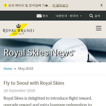
X
보조 배터리 및 전자담배 기�...
더 알아보기
문의
검색
대한민국 - 한국어
Royal Skies News
May 2018
Home
>
Fly to Seoul with Royal Skies
28 September 2018
Royal Skies is delighted to introduce flight reward,
upgrade reward and extra baggage redemption to