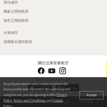
前往城市
國家之間的航班
城市之間的航班
出發城市
從國家出發的航班
關注汶萊皇家航空
DOWNLOAD OUR APP
Royal Brunei Airlines uses cookies to deliver the
best possible web experience. By continuing and
Privacy
using this site, you are agreeing to RB's
Accept
Policy
Terms and Conditions
Cookie
,
and
Privacy Policy
Terms & Conditions
網站地圖
Policy
.