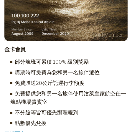
金卡會員
部分航班可累積 100% 級別獎勵
購票時可免費為您和另一名旅伴選位
免費贈送20公斤託運行李額度
免費提供您和另一名旅伴使用汶萊皇家航空任一
航點機場貴賓室
不分艙等皆可優先辦理報到
點數優先兌換