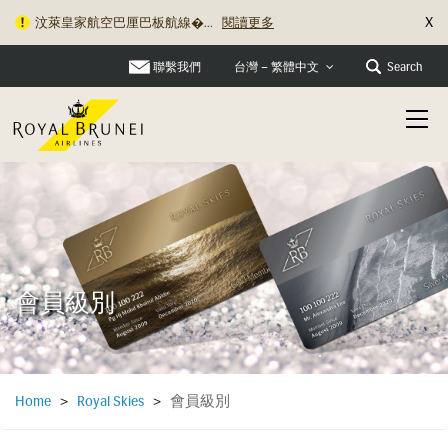
X
汶萊皇家航空巴厘巴板航線�...
閱讀更多
聯繫我們
Search
台灣 – 繁體中文
會員級別
會員級別
Home
>
Royal Skies
>